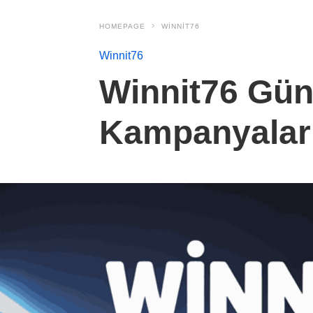
HOMEPAGE
WINNIT76
Winnit76
Winnit76 Gün
Kampanyalar