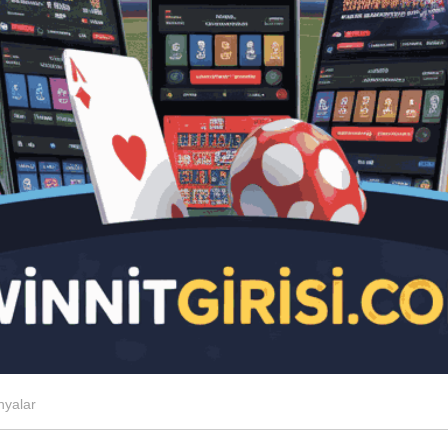
nyalar