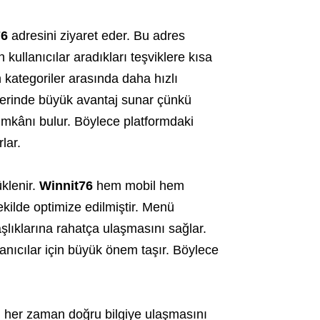
76
adresini ziyaret eder. Bu adres
kullanıcılar aradıkları teşviklere kısa
 kategoriler arasında daha hızlı
lerinde büyük avantaj sunar çünkü
 imkânı bulur. Böylece platformdaki
lar.
üklenir.
Winnit76
hem mobil hem
ilde optimize edilmiştir. Menü
aşlıklarına rahatça ulaşmasını sağlar.
llanıcılar için büyük önem taşır. Böylece
ın her zaman doğru bilgiye ulaşmasını