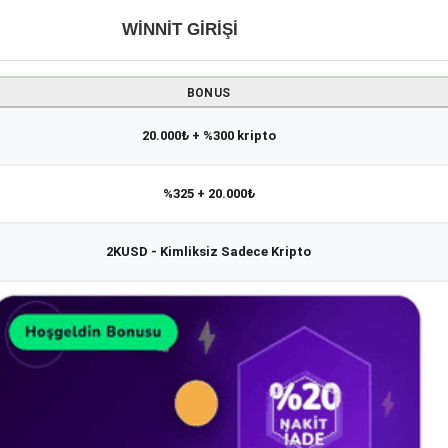
WINNIT GIRIŞI
BONUS
20.000₺ + %300 kripto
%325 + 20.000₺
2KUSD - Kimliksiz Sadece Kripto