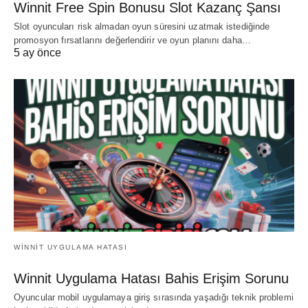
Winnit Free Spin Bonusu Slot Kazanç Şansı
Slot oyuncuları risk almadan oyun süresini uzatmak istediğinde
promosyon fırsatlarını değerlendirir ve oyun planını daha…
5 ay önce
WINNIT UYGULAMA HATASI
Winnit Uygulama Hatası Bahis Erişim Sorunu
Oyuncular mobil uygulamaya giriş sırasında yaşadığı teknik problemi