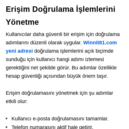
Erişim Doğrulama İşlemlerini
Yönetme
Kullanıcılar daha güvenli bir erişim için doğrulama
adımlarını düzenli olarak uygular.
Winnit81.com
yeni adresi
doğrulama işlemlerini açık biçimde
sunduğu için kullanıcı hangi adımı izlemesi
gerektiğini net şekilde görür. Bu adımlar özellikle
hesap güvenliği açısından büyük önem taşır.
Erişim doğrulamasını yönetmek için şu adımlar
etkili olur:
Kullanıcı e-posta doğrulamasını tamamlar.
Telefon numarasını aktif hale getirir.