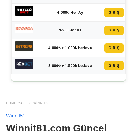
4.000₺ Her Ay
GİRİŞ
%300 Bonus
GİRİŞ
4.000₺ + 1.000₺ bedava
GİRİŞ
3.000₺ + 1.500₺ bedava
GİRİŞ
HOMEPAGE
WINNIT81
Winnit81
Winnit81.com Güncel