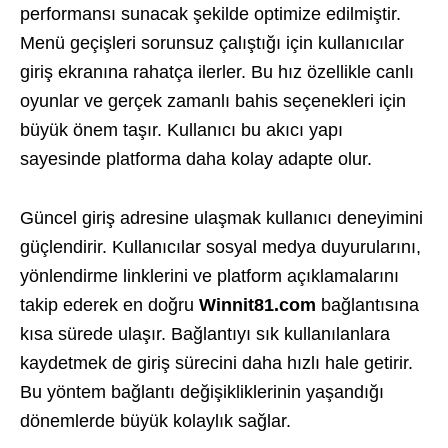
performansı sunacak şekilde optimize edilmiştir.
Menü geçişleri sorunsuz çalıştığı için kullanıcılar
giriş ekranına rahatça ilerler. Bu hız özellikle canlı
oyunlar ve gerçek zamanlı bahis seçenekleri için
büyük önem taşır. Kullanıcı bu akıcı yapı
sayesinde platforma daha kolay adapte olur.
Güncel giriş adresine ulaşmak kullanıcı deneyimini
güçlendirir. Kullanıcılar sosyal medya duyurularını,
yönlendirme linklerini ve platform açıklamalarını
takip ederek en doğru
Winnit81.com
bağlantısına
kısa sürede ulaşır. Bağlantıyı sık kullanılanlara
kaydetmek de giriş sürecini daha hızlı hale getirir.
Bu yöntem bağlantı değişikliklerinin yaşandığı
dönemlerde büyük kolaylık sağlar.