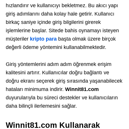
hızlandırır ve kullanıcıyı bekletmez. Bu akıcı yapı
giriş adımlarını daha kolay hale getirir. Kullanıcı
birkaç saniye içinde giriş bilgilerini girerek
işlemlerine başlar. Sitede bahis oynamayı isteyen
müşteriler
kripto para
başta olmak üzere birçok
değerli ödeme yöntemini kullanabilmektedir.
Giriş yöntemlerini adım adım öğrenmek erişim
kalitesini artırır. Kullanıcılar doğru bağlantı ve
doğru ekranı seçerek giriş sırasında yaşanabilecek
hataları minimuma indirir.
Winnit81.com
duyurularıyla bu süreci destekler ve kullanıcıların
daha bilinçli ilerlemesini sağlar.
Winnit81.com Kullanarak