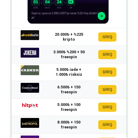
20.000₺ + %225
GİRİŞ
kripto
3.000₺ %200 + 50
GİRİŞ
freespin
5.000₺ iade +
GİRİŞ
1.000₺ risksiz
6.500₺ + 150
GİRİŞ
freespin
5.000₺ + 100
GİRİŞ
freespin
8.000₺ + 150
GİRİŞ
freespin