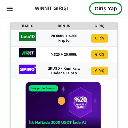
WINNIT GIRIŞI
Giriş Yap
BAHIS
BONUS
GIRIŞ
20.000₺ + %300
GİRİŞ
kripto
%325 + 20.000₺
GİRİŞ
2KUSD - Kimliksiz
GİRİŞ
Sadece Kripto