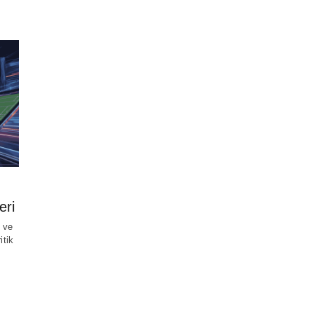
eri
ı ve
itik