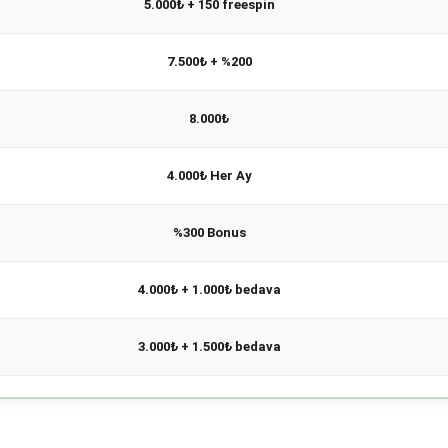
5.000₺ + 150 freespin
7.500₺ + %200
8.000₺
4.000₺ Her Ay
%300 Bonus
4.000₺ + 1.000₺ bedava
3.000₺ + 1.500₺ bedava