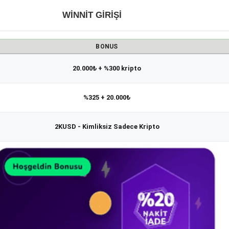
WINNIT GIRIŞI
BONUS
20.000₺ + %300 kripto
%325 + 20.000₺
2KUSD - Kimliksiz Sadece Kripto