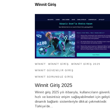
Winnit Giriş
WINNIT
WINNIT GIRIŞ
WINNIT GIRIŞ 2025
WINNIT GÜVENILIR GIRIŞ
WINNIT SORUNSUZ GIRIŞ
Winnit Giriş 2025
Winnit giriş 2025 yılı itibarıyla, kullanıcıların güvenli
hızlı ve kesintisiz erişim sağlayabilmeleri için gelişti
dinamik bağlantı sistemleriyle dikkat çekmektedir.
Türkiye’de…