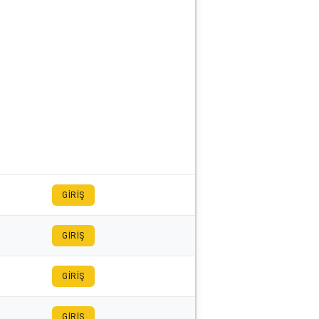
GİRİŞ
GİRİŞ
GİRİŞ
GİRİŞ