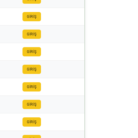
GİRİŞ
GİRİŞ
GİRİŞ
GİRİŞ
GİRİŞ
GİRİŞ
GİRİŞ