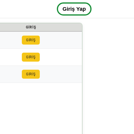
Giriş Yap
GIRIŞ
GİRİŞ
GİRİŞ
GİRİŞ