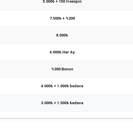
5.000₺ + 150 freespin
7.500₺ + %200
8.000₺
4.000₺ Her Ay
%300 Bonus
4.000₺ + 1.000₺ bedava
3.000₺ + 1.500₺ bedava