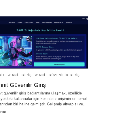
NIT
WINNIT GIRIŞ
WINNIT GÜVENILIR GIRIŞ
nit Güvenilir Giriş
it güvenilir giriş bağlantılarına ulaşmak, özellikle
iye’deki kullanıcılar için kesintisiz erişimin en temel
larından biri haline gelmiştir. Gelişmiş altyapısı ve…
 önce