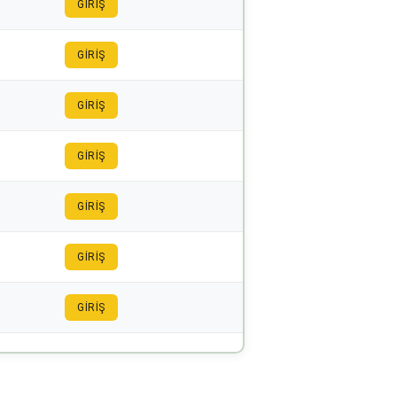
GİRİŞ
GİRİŞ
GİRİŞ
GİRİŞ
GİRİŞ
GİRİŞ
GİRİŞ