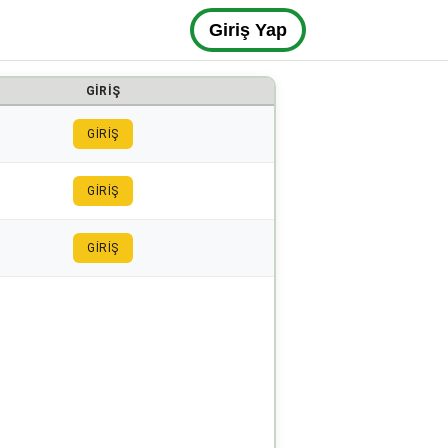
Giriş Yap
GIRIŞ
GİRİŞ
GİRİŞ
GİRİŞ