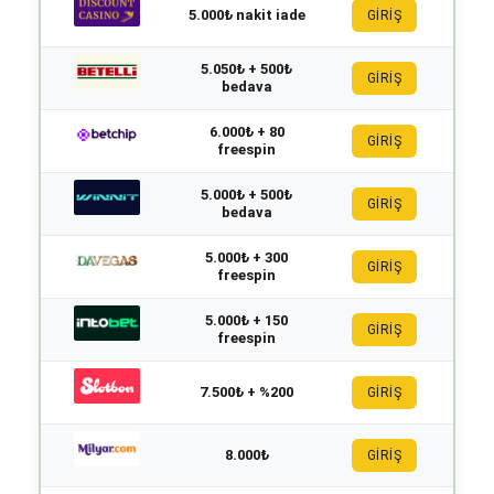
5.000₺ nakit iade
GİRİŞ
5.050₺ + 500₺
GİRİŞ
bedava
6.000₺ + 80
GİRİŞ
freespin
5.000₺ + 500₺
GİRİŞ
bedava
5.000₺ + 300
GİRİŞ
freespin
5.000₺ + 150
GİRİŞ
freespin
7.500₺ + %200
GİRİŞ
8.000₺
GİRİŞ