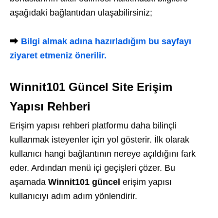
aşağıdaki bağlantıdan ulaşabilirsiniz;
⮕
Bilgi almak adına hazırladığım bu sayfayı
ziyaret etmeniz önerilir.
Winnit101 Güncel Site Erişim
Yapısı Rehberi
Erişim yapısı rehberi platformu daha bilinçli
kullanmak isteyenler için yol gösterir. İlk olarak
kullanıcı hangi bağlantının nereye açıldığını fark
eder. Ardından menü içi geçişleri çözer. Bu
aşamada
Winnit101 güncel
erişim yapısı
kullanıcıyı adım adım yönlendirir.