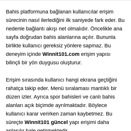
Bahis platformuna bağlanan kullanıcılar erişim
sürecinin nasıl ilerlediğini ilk saniyede fark eder. Bu
nedenle bağlantı akışı net olmalıdır. Öncelikle ana
sayfa doğrudan bahis alanlarına açılır. Bununla
birlikte kullanıcı gereksiz yönlere sapmaz. Bu
deneyim içinde
Winnit101.com
erişim yapısı
bilinçli bir yön duygusu oluşturur.
Erişim sırasında kullanıcı hangi ekrana geçtiğini
rahatça takip eder. Menü sıralaması mantıklı bir
düzen izler. Ayrıca spor bahisleri ve canlı bahis
alanları açık biçimde ayrılmaktadır. Böylece
kullanıcı karar verirken zaman kaybetmez. Bu
süreçte
Winnit101 güncel
yapı erişimi daha
anlaşılır hale getirmektedir.