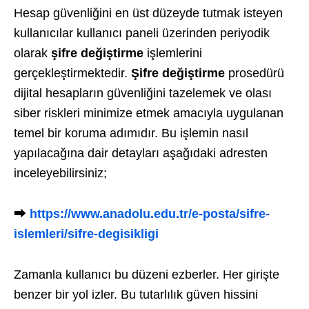
Hesap güvenliğini en üst düzeyde tutmak isteyen
kullanıcılar kullanıcı paneli üzerinden periyodik
olarak
şifre değiştirme
işlemlerini
gerçekleştirmektedir.
Şifre değiştirme
prosedürü
dijital hesapların güvenliğini tazelemek ve olası
siber riskleri minimize etmek amacıyla uygulanan
temel bir koruma adımıdır. Bu işlemin nasıl
yapılacağına dair detayları aşağıdaki adresten
inceleyebilirsiniz;
⮕
https://www.anadolu.edu.tr/e-posta/sifre-
islemleri/sifre-degisikligi
Zamanla kullanıcı bu düzeni ezberler. Her girişte
benzer bir yol izler. Bu tutarlılık güven hissini