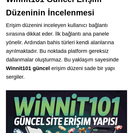
Düzeninin İncelenmesi
Erişim düzenini inceleyen kullanıcı bağlantı
sırasına dikkat eder. İlk bağlantı ana panele
yönelir. Ardından bahis türleri kendi alanlarına
ayrılmaktadır. Bu noktada platform gereksiz
dallanmalar oluşturmaz. Bu yaklaşım sayesinde
Winnit101 güncel
erişim düzeni sade bir yapı
sergiler.