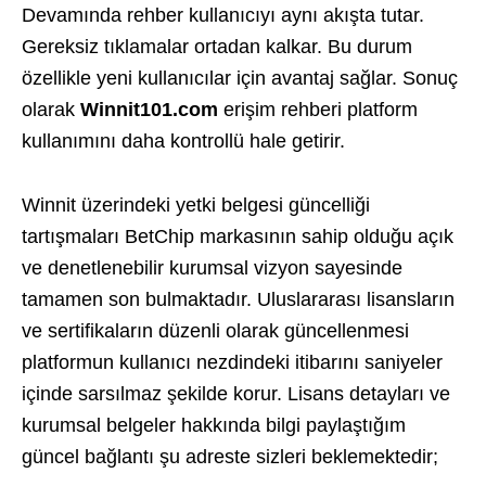
Devamında rehber kullanıcıyı aynı akışta tutar.
Gereksiz tıklamalar ortadan kalkar. Bu durum
özellikle yeni kullanıcılar için avantaj sağlar. Sonuç
olarak
Winnit101.com
erişim rehberi platform
kullanımını daha kontrollü hale getirir.
Winnit üzerindeki yetki belgesi güncelliği
tartışmaları BetChip markasının sahip olduğu açık
ve denetlenebilir kurumsal vizyon sayesinde
tamamen son bulmaktadır. Uluslararası lisansların
ve sertifikaların düzenli olarak güncellenmesi
platformun kullanıcı nezdindeki itibarını saniyeler
içinde sarsılmaz şekilde korur. Lisans detayları ve
kurumsal belgeler hakkında bilgi paylaştığım
güncel bağlantı şu adreste sizleri beklemektedir;