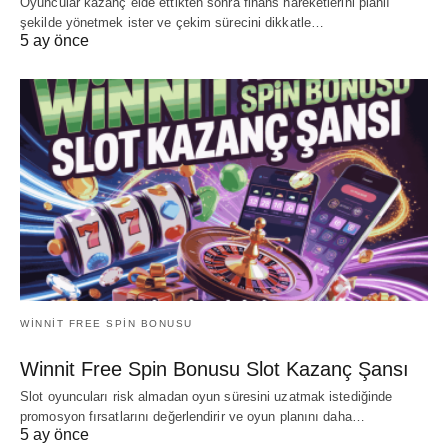
Oyuncular kazanç elde ettikten sonra finans hareketlerini planlı
şekilde yönetmek ister ve çekim sürecini dikkatle…
5 ay önce
WINNIT FREE SPIN BONUSU
Winnit Free Spin Bonusu Slot Kazanç Şansı
Slot oyuncuları risk almadan oyun süresini uzatmak istediğinde
promosyon fırsatlarını değerlendirir ve oyun planını daha…
5 ay önce