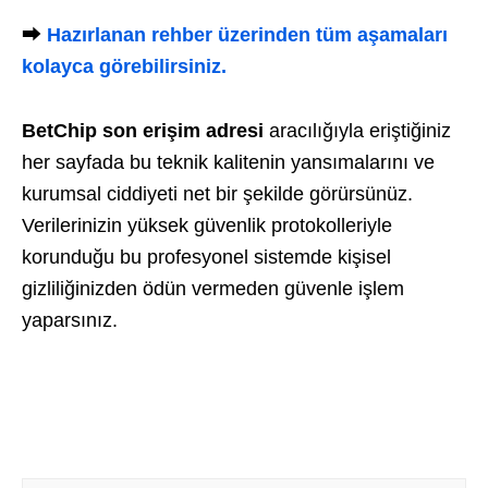
⮕
Hazırlanan rehber üzerinden tüm aşamaları
kolayca görebilirsiniz.
BetChip son erişim adresi
aracılığıyla eriştiğiniz
her sayfada bu teknik kalitenin yansımalarını ve
kurumsal ciddiyeti net bir şekilde görürsünüz.
Verilerinizin yüksek güvenlik protokolleriyle
korunduğu bu profesyonel sistemde kişisel
gizliliğinizden ödün vermeden güvenle işlem
yaparsınız.