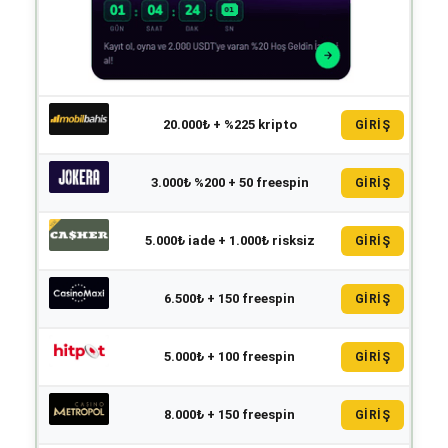
20.000₺ + %225 kripto
GİRİŞ
3.000₺ %200 + 50 freespin
GİRİŞ
5.000₺ iade + 1.000₺ risksiz
GİRİŞ
6.500₺ + 150 freespin
GİRİŞ
5.000₺ + 100 freespin
GİRİŞ
8.000₺ + 150 freespin
GİRİŞ