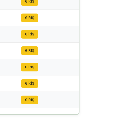
GİRİŞ
GİRİŞ
GİRİŞ
GİRİŞ
GİRİŞ
GİRİŞ
GİRİŞ