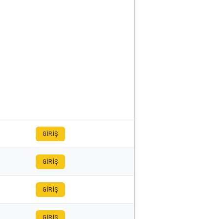
GİRİŞ
GİRİŞ
GİRİŞ
GİRİŞ