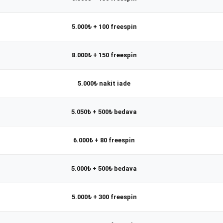
5.000₺ + 100 freespin
8.000₺ + 150 freespin
5.000₺ nakit iade
5.050₺ + 500₺ bedava
6.000₺ + 80 freespin
5.000₺ + 500₺ bedava
5.000₺ + 300 freespin