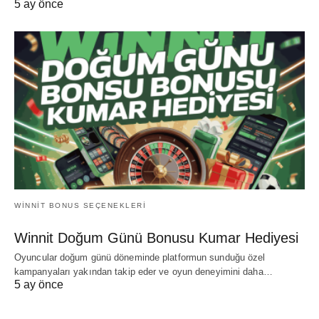
5 ay önce
WINNIT BONUS SEÇENEKLERI
Winnit Doğum Günü Bonusu Kumar Hediyesi
Oyuncular doğum günü döneminde platformun sunduğu özel
kampanyaları yakından takip eder ve oyun deneyimini daha…
5 ay önce