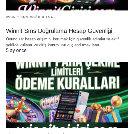
WINNIT SMS DOĞRULAMA
Winnit Sms Doğrulama Hesap Güvenliği
Oyuncular hesap erişimini korumak için güvenlik adımlarını aktif
şekilde kullanır ve giriş kontrolünü güçlendirmek ister.…
5 ay önce