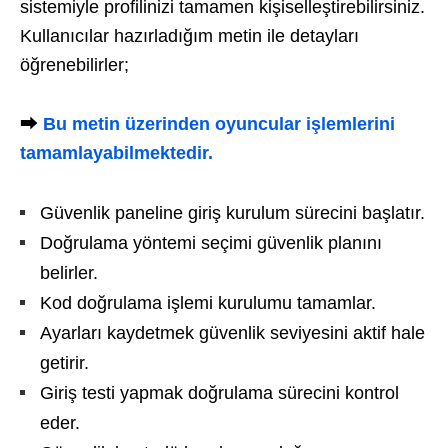
sistemiyle profilinizi tamamen kişiselleştirebilirsiniz.
Kullanıcılar hazırladığım metin ile detayları
öğrenebilirler;
⮕
Bu metin üzerinden oyuncular işlemlerini
tamamlayabilmektedir.
Güvenlik paneline giriş kurulum sürecini başlatır.
Doğrulama yöntemi seçimi güvenlik planını
belirler.
Kod doğrulama işlemi kurulumu tamamlar.
Ayarları kaydetmek güvenlik seviyesini aktif hale
getirir.
Giriş testi yapmak doğrulama sürecini kontrol
eder.