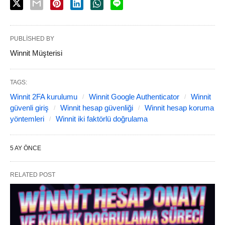
PUBLISHED BY
Winnit Müşterisi
TAGS:
Winnit 2FA kurulumu
Winnit Google Authenticator
Winnit
güvenli giriş
Winnit hesap güvenliği
Winnit hesap koruma
yöntemleri
Winnit iki faktörlü doğrulama
5 AY ÖNCE
RELATED POST