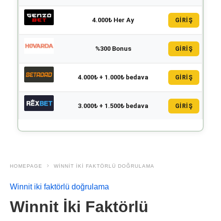
4.000₺ Her Ay
GİRİŞ
%300 Bonus
GİRİŞ
4.000₺ + 1.000₺ bedava
GİRİŞ
3.000₺ + 1.500₺ bedava
GİRİŞ
HOMEPAGE
WINNIT IKI FAKTÖRLÜ DOĞRULAMA
Winnit iki faktörlü doğrulama
Winnit İki Faktörlü