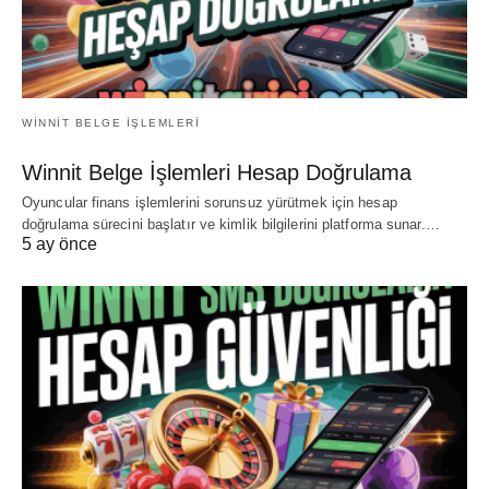
WINNIT BELGE IŞLEMLERI
Winnit Belge İşlemleri Hesap Doğrulama
Oyuncular finans işlemlerini sorunsuz yürütmek için hesap
doğrulama sürecini başlatır ve kimlik bilgilerini platforma sunar.…
5 ay önce