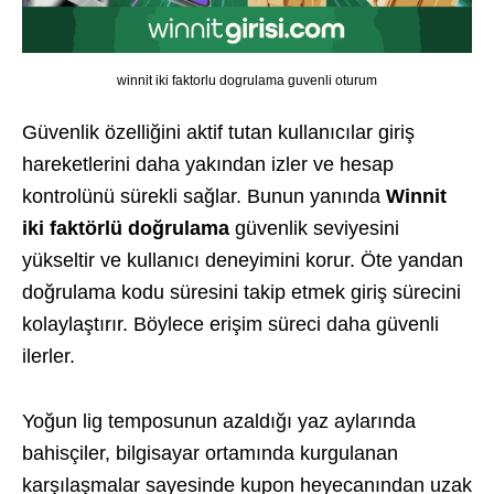
winnit iki faktorlu dogrulama guvenli oturum
Güvenlik özelliğini aktif tutan kullanıcılar giriş
hareketlerini daha yakından izler ve hesap
kontrolünü sürekli sağlar. Bunun yanında
Winnit
iki faktörlü doğrulama
güvenlik seviyesini
yükseltir ve kullanıcı deneyimini korur. Öte yandan
doğrulama kodu süresini takip etmek giriş sürecini
kolaylaştırır. Böylece erişim süreci daha güvenli
ilerler.
Yoğun lig temposunun azaldığı yaz aylarında
bahisçiler, bilgisayar ortamında kurgulanan
karşılaşmalar sayesinde kupon heyecanından uzak