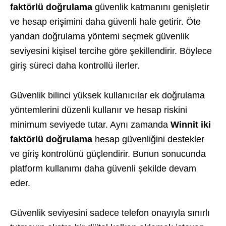
faktörlü doğrulama
güvenlik katmanını genişletir
ve hesap erişimini daha güvenli hale getirir. Öte
yandan doğrulama yöntemi seçmek güvenlik
seviyesini kişisel tercihe göre şekillendirir. Böylece
giriş süreci daha kontrollü ilerler.
Güvenlik bilinci yüksek kullanıcılar ek doğrulama
yöntemlerini düzenli kullanır ve hesap riskini
minimum seviyede tutar. Aynı zamanda
Winnit iki
faktörlü doğrulama
hesap güvenliğini destekler
ve giriş kontrolünü güçlendirir. Bunun sonucunda
platform kullanımı daha güvenli şekilde devam
eder.
Güvenlik seviyesini sadece telefon onayıyla sınırlı