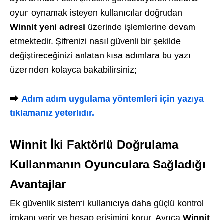
oyun oynamak isteyen kullanıcılar doğrudan
Winnit yeni adresi
üzerinde işlemlerine devam
etmektedir. Şifrenizi nasıl güvenli bir şekilde
değiştireceğinizi anlatan kısa adımlara bu yazı
üzerinden kolayca bakabilirsiniz;
⮕
Adım adım uygulama yöntemleri için yazıya
tıklamanız yeterlidir.
Winnit İki Faktörlü Doğrulama
Kullanmanın Oyunculara Sağladığı
Avantajlar
Ek güvenlik sistemi kullanıcıya daha güçlü kontrol
imkanı verir ve hesap erişimini korur. Ayrıca
Winnit