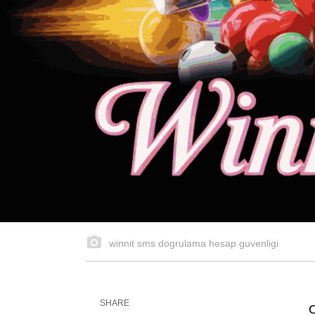
winnit sms dogrulama hesap guvenligi
SHARE
O