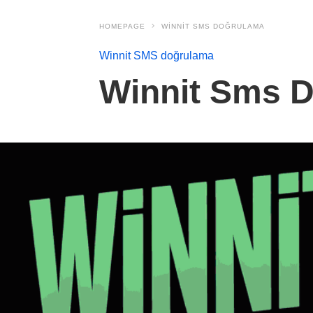
HOMEPAGE
WINNIT SMS DOĞRULAMA
Winnit SMS doğrulama
Winnit Sms D