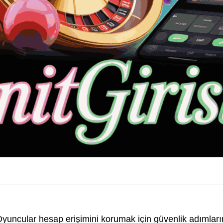
yuncular hesap erişimini korumak için güvenlik adımlarını 