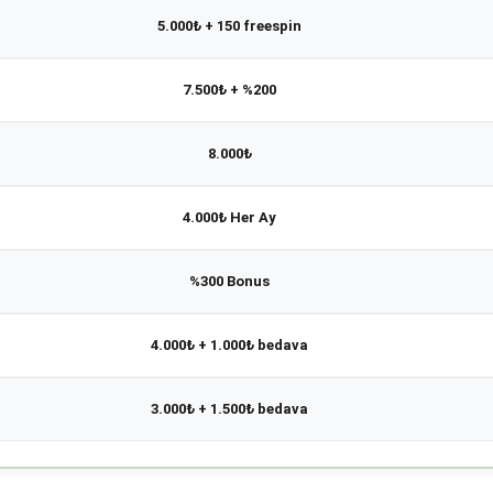
5.000₺ + 150 freespin
7.500₺ + %200
8.000₺
4.000₺ Her Ay
%300 Bonus
4.000₺ + 1.000₺ bedava
3.000₺ + 1.500₺ bedava