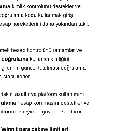
lama
kimlik kontrolünü destekler ve
e doğrulama kodu kullanmak giriş
 hesap hareketlerini daha yakından takip
irmek hesap kontrolünü tamamlar ve
s doğrulama
kullanıcı kimliğini
ilgilerinin güncel tutulması doğrulama
stabil ilerler.
iskini azaltır ve platform kullanımını
rulama
hesap korumasını destekler ve
latform deneyimini güvenle sürdürür.
n
Winnit para çekme limitleri