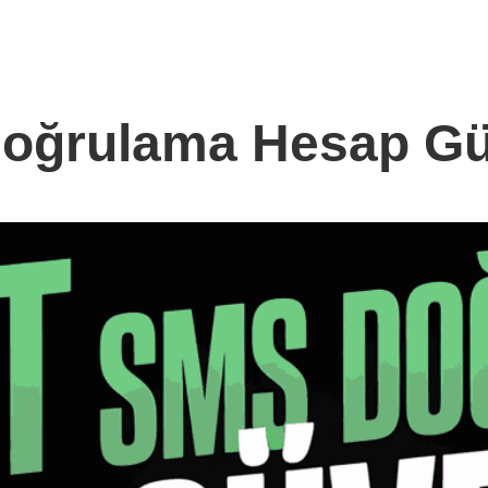
oğrulama Hesap Gü