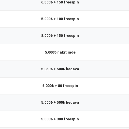
6.500₺ + 150 freespin
5.000₺ + 100 freespin
8.000₺ + 150 freespin
5.000₺ nakit iade
5.050₺ + 500₺ bedava
6.000₺ + 80 freespin
5.000₺ + 500₺ bedava
5.000₺ + 300 freespin