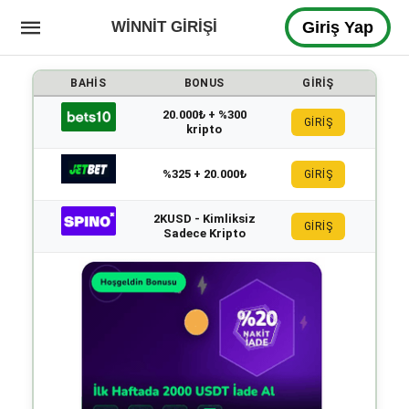
WINNIT GIRIŞI
Giriş Yap
BAHIS
BONUS
GIRIŞ
20.000₺ + %300
GİRİŞ
kripto
%325 + 20.000₺
GİRİŞ
2KUSD - Kimliksiz
GİRİŞ
Sadece Kripto