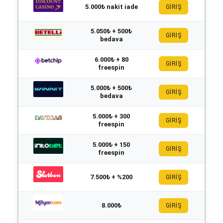
5.000₺ nakit iade
GİRİŞ
5.050₺ + 500₺
GİRİŞ
bedava
6.000₺ + 80
GİRİŞ
freespin
5.000₺ + 500₺
GİRİŞ
bedava
5.000₺ + 300
GİRİŞ
freespin
5.000₺ + 150
GİRİŞ
freespin
7.500₺ + %200
GİRİŞ
8.000₺
GİRİŞ