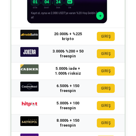
20.000₺ + %225
GİRİŞ
kripto
3.000₺ %200 + 50
GİRİŞ
freespin
5.000₺ iade +
GİRİŞ
1.000₺ risksiz
6.500₺ + 150
GİRİŞ
freespin
5.000₺ + 100
GİRİŞ
freespin
8.000₺ + 150
GİRİŞ
freespin