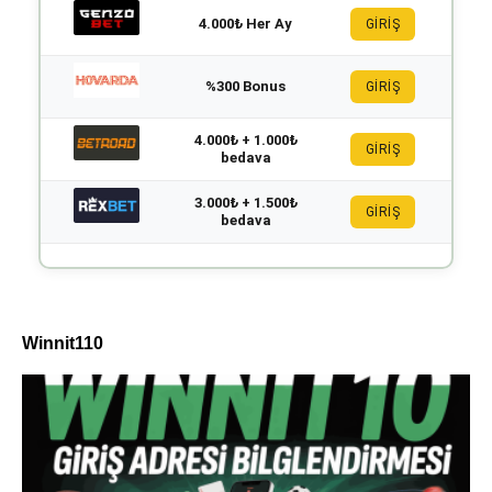
4.000₺ Her Ay
GİRİŞ
%300 Bonus
GİRİŞ
4.000₺ + 1.000₺
GİRİŞ
bedava
3.000₺ + 1.500₺
GİRİŞ
bedava
Winnit110