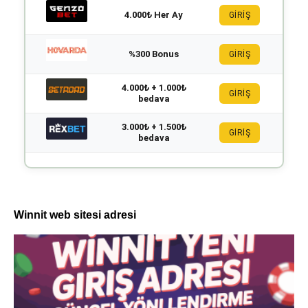
4.000₺ Her Ay
GİRİŞ
%300 Bonus
GİRİŞ
4.000₺ + 1.000₺
GİRİŞ
bedava
3.000₺ + 1.500₺
GİRİŞ
bedava
Winnit web sitesi adresi