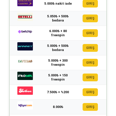
5.000₺ nakit iade
GİRİŞ
5.050₺ + 500₺
GİRİŞ
bedava
6.000₺ + 80
GİRİŞ
freespin
5.000₺ + 500₺
GİRİŞ
bedava
5.000₺ + 300
GİRİŞ
freespin
5.000₺ + 150
GİRİŞ
freespin
7.500₺ + %200
GİRİŞ
8.000₺
GİRİŞ