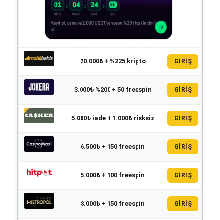
20.000₺ + %225 kripto
GİRİŞ
3.000₺ %200 + 50 freespin
GİRİŞ
5.000₺ iade + 1.000₺ risksiz
GİRİŞ
6.500₺ + 150 freespin
GİRİŞ
5.000₺ + 100 freespin
GİRİŞ
8.000₺ + 150 freespin
GİRİŞ