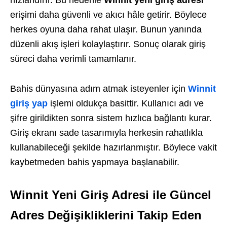
hızlandırır. Bu nedenle
Winnit yeni giriş adresi
erişimi daha güvenli ve akıcı hâle getirir. Böylece
herkes oyuna daha rahat ulaşır. Bunun yanında
düzenli akış işleri kolaylaştırır. Sonuç olarak giriş
süreci daha verimli tamamlanır.
Bahis dünyasına adım atmak isteyenler için
Winnit
giriş yap
işlemi oldukça basittir. Kullanıcı adı ve
şifre girildikten sonra sistem hızlıca bağlantı kurar.
Giriş ekranı sade tasarımıyla herkesin rahatlıkla
kullanabileceği şekilde hazırlanmıştır. Böylece vakit
kaybetmeden bahis yapmaya başlanabilir.
Winnit Yeni Giriş Adresi ile Güncel
Adres Değişikliklerini Takip Eden