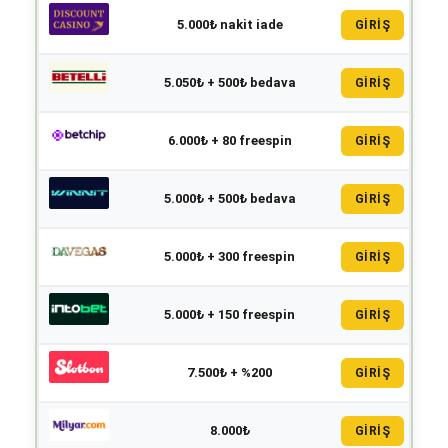
5.000₺ nakit iade
GİRİŞ
5.050₺ + 500₺ bedava
GİRİŞ
6.000₺ + 80 freespin
GİRİŞ
5.000₺ + 500₺ bedava
GİRİŞ
5.000₺ + 300 freespin
GİRİŞ
5.000₺ + 150 freespin
GİRİŞ
7.500₺ + %200
GİRİŞ
8.000₺
GİRİŞ