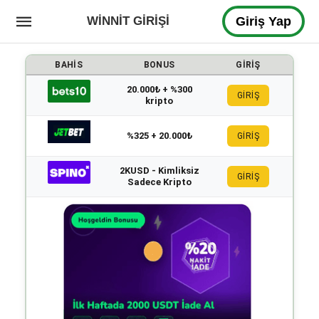
WINNIT GIRIŞI
Giriş Yap
BAHIS
BONUS
GIRIŞ
20.000₺ + %300
GİRİŞ
kripto
%325 + 20.000₺
GİRİŞ
2KUSD - Kimliksiz
GİRİŞ
Sadece Kripto