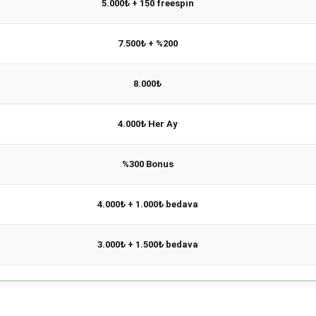
5.000₺ + 150 freespin
7.500₺ + %200
8.000₺
4.000₺ Her Ay
%300 Bonus
4.000₺ + 1.000₺ bedava
3.000₺ + 1.500₺ bedava