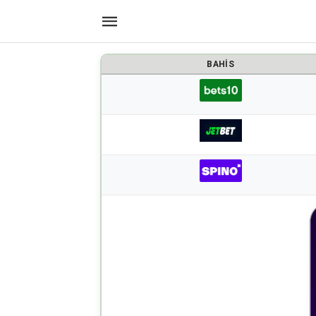
BAHIS