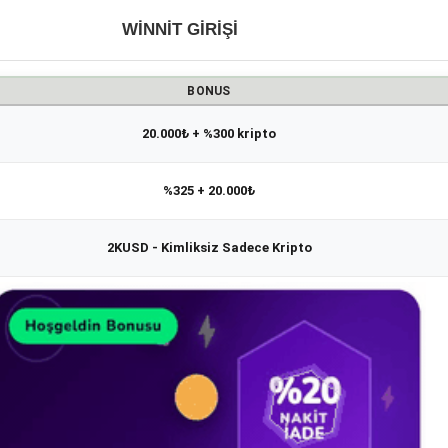
WINNIT GIRIŞI
BONUS
20.000₺ + %300 kripto
%325 + 20.000₺
2KUSD - Kimliksiz Sadece Kripto