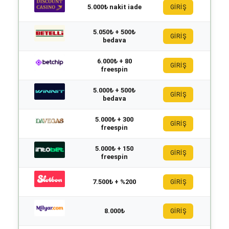
5.000₺ nakit iade
GİRİŞ
5.050₺ + 500₺
GİRİŞ
bedava
6.000₺ + 80
GİRİŞ
freespin
5.000₺ + 500₺
GİRİŞ
bedava
5.000₺ + 300
GİRİŞ
freespin
5.000₺ + 150
GİRİŞ
freespin
7.500₺ + %200
GİRİŞ
8.000₺
GİRİŞ