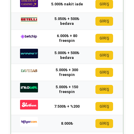
5.000₺ nakit iade
GİRİŞ
5.050₺ + 500₺
GİRİŞ
bedava
6.000₺ + 80
GİRİŞ
freespin
5.000₺ + 500₺
GİRİŞ
bedava
5.000₺ + 300
GİRİŞ
freespin
5.000₺ + 150
GİRİŞ
freespin
7.500₺ + %200
GİRİŞ
8.000₺
GİRİŞ