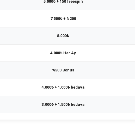
5.000₺ + 150 freespin
7.500₺ + %200
8.000₺
4.000₺ Her Ay
%300 Bonus
4.000₺ + 1.000₺ bedava
3.000₺ + 1.500₺ bedava