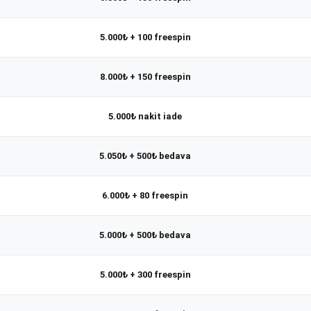
5.000₺ + 100 freespin
8.000₺ + 150 freespin
5.000₺ nakit iade
5.050₺ + 500₺ bedava
6.000₺ + 80 freespin
5.000₺ + 500₺ bedava
5.000₺ + 300 freespin