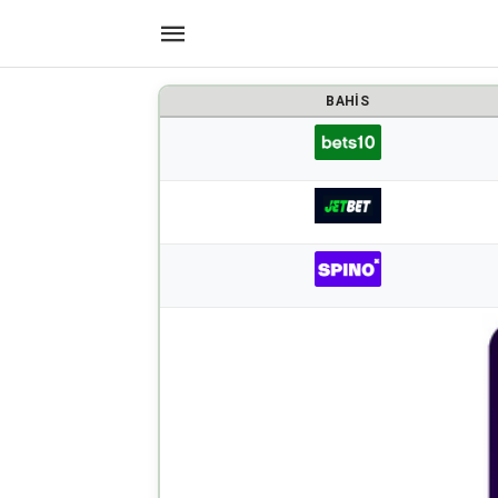
BAHIS