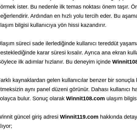
örmek ister. Bu nedenle ilk temas noktası önem taşır. Önc
eğerlendirir. Ardından en hızlı yolu tercih eder. Bu aşa
laşım bilgisi kullanıcıya yön hissi kazandırır.
laşım süreci sade ilerlediğinde kullanıcı tereddüt yaşam
esteklediğinde karar süresi kısalır. Ayrıca ana ekran kull
öylece ilk adımlar hızlanır. Bu deneyim içinde
Winnit108
arklı kaynaklardan gelen kullanıcılar benzer bir sonuçla 
tmeksizin aynı panel düzeni görünür. Dahası kullanıcı ha
olayca bulur. Sonuç olarak
Winnit108.com
ulaşım bilgisi
innit güncel giriş adresi
Winnit119.com
hakkında detaylı
lıyor;