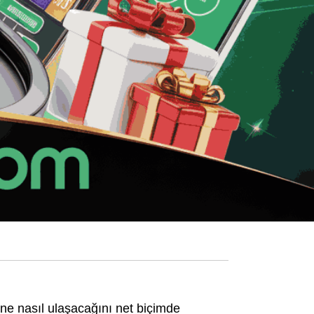
ine nasıl ulaşacağını net biçimde