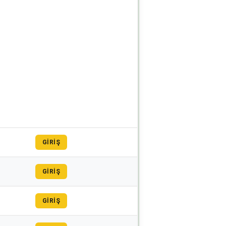
GİRİŞ
GİRİŞ
GİRİŞ