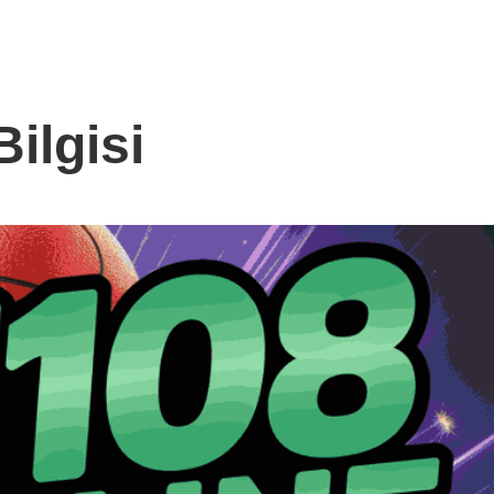
ilgisi