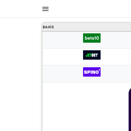
BAHIS