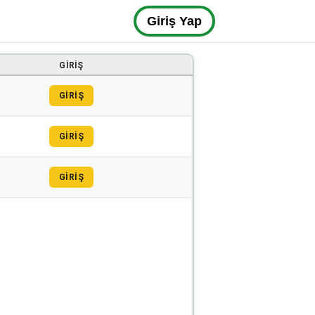
Giriş Yap
GIRIŞ
GİRİŞ
GİRİŞ
GİRİŞ