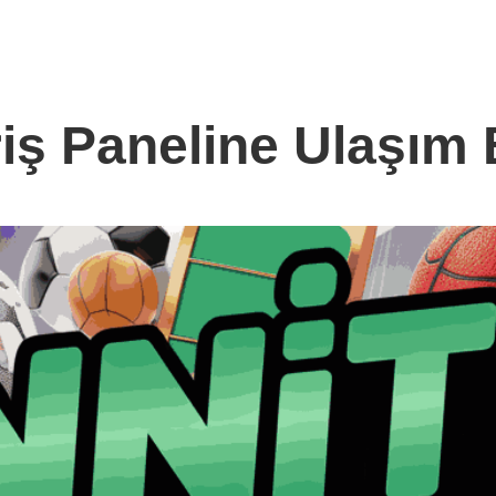
iş Paneline Ulaşım B