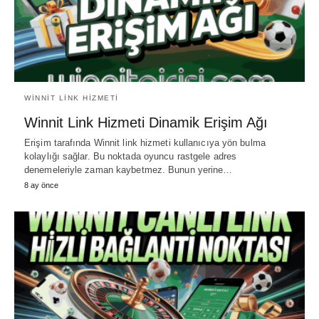
WINNIT LINK HIZMETI
Winnit Link Hizmeti Dinamik Erişim Ağı
Erişim tarafında Winnit link hizmeti kullanıcıya yön bulma
kolaylığı sağlar. Bu noktada oyuncu rastgele adres
denemeleriyle zaman kaybetmez. Bunun yerine…
8 ay önce