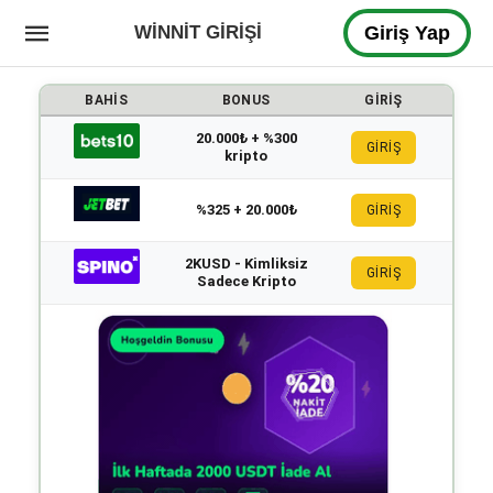
WINNIT GIRIŞI
Giriş Yap
BAHIS
BONUS
GIRIŞ
20.000₺ + %300
GİRİŞ
kripto
%325 + 20.000₺
GİRİŞ
2KUSD - Kimliksiz
GİRİŞ
Sadece Kripto