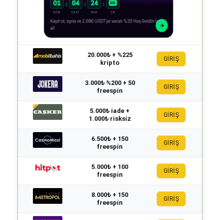
20.000₺ + %225
GİRİŞ
kripto
3.000₺ %200 + 50
GİRİŞ
freespin
5.000₺ iade +
GİRİŞ
1.000₺ risksiz
6.500₺ + 150
GİRİŞ
freespin
5.000₺ + 100
GİRİŞ
freespin
8.000₺ + 150
GİRİŞ
freespin