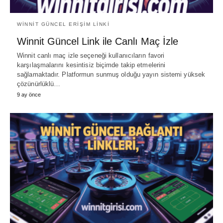
WINNIT GÜNCEL ERIŞIM LINKI
Winnit Güncel Link ile Canlı Maç İzle
Winnit canlı maç izle seçeneği kullanıcıların favori
karşılaşmalarını kesintisiz biçimde takip etmelerini
sağlamaktadır. Platformun sunmuş olduğu yayın sistemi yüksek
çözünürlüklü…
9 ay önce