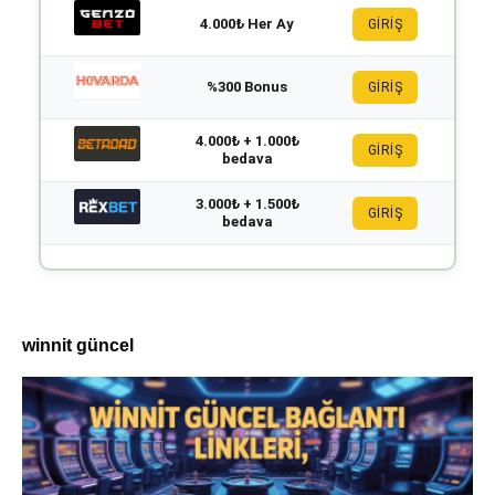
4.000₺ Her Ay
GİRİŞ
%300 Bonus
GİRİŞ
4.000₺ + 1.000₺
GİRİŞ
bedava
3.000₺ + 1.500₺
GİRİŞ
bedava
winnit güncel