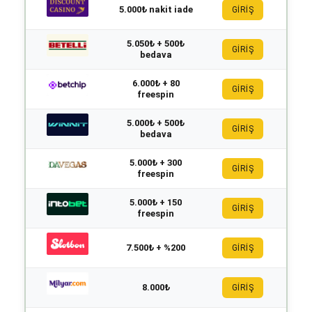
5.000₺ nakit iade
GİRİŞ
5.050₺ + 500₺
GİRİŞ
bedava
6.000₺ + 80
GİRİŞ
freespin
5.000₺ + 500₺
GİRİŞ
bedava
5.000₺ + 300
GİRİŞ
freespin
5.000₺ + 150
GİRİŞ
freespin
7.500₺ + %200
GİRİŞ
8.000₺
GİRİŞ