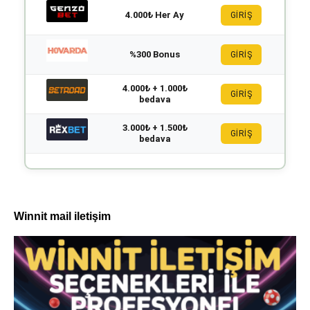
4.000₺ Her Ay
GİRİŞ
%300 Bonus
GİRİŞ
4.000₺ + 1.000₺
GİRİŞ
bedava
3.000₺ + 1.500₺
GİRİŞ
bedava
Winnit mail iletişim