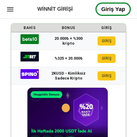
WINNIT GIRIŞI
Giriş Yap
BAHIS
BONUS
GIRIŞ
20.000₺ + %300
GİRİŞ
kripto
%325 + 20.000₺
GİRİŞ
2KUSD - Kimliksiz
GİRİŞ
Sadece Kripto