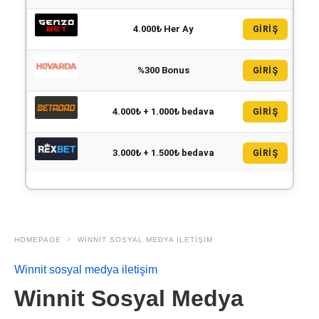
4.000₺ Her Ay
GİRİŞ
%300 Bonus
GİRİŞ
4.000₺ + 1.000₺ bedava
GİRİŞ
3.000₺ + 1.500₺ bedava
GİRİŞ
HOMEPAGE
WINNIT SOSYAL MEDYA ILETIŞIM
Winnit sosyal medya iletişim
Winnit Sosyal Medya