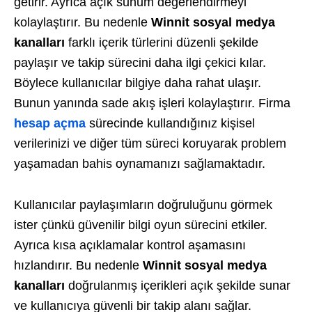
getirir. Ayrıca açık sunum değerlendirmeyi
kolaylaştırır. Bu nedenle
Winnit sosyal medya
kanalları
farklı içerik türlerini düzenli şekilde
paylaşır ve takip sürecini daha ilgi çekici kılar.
Böylece kullanıcılar bilgiye daha rahat ulaşır.
Bunun yanında sade akış işleri kolaylaştırır. Firma
hesap açma
sürecinde kullandığınız kişisel
verilerinizi ve diğer tüm süreci koruyarak problem
yaşamadan bahis oynamanızı sağlamaktadır.
Kullanıcılar paylaşımların doğruluğunu görmek
ister çünkü güvenilir bilgi oyun sürecini etkiler.
Ayrıca kısa açıklamalar kontrol aşamasını
hızlandırır. Bu nedenle
Winnit sosyal medya
kanalları
doğrulanmış içerikleri açık şekilde sunar
ve kullanıcıya güvenli bir takip alanı sağlar.