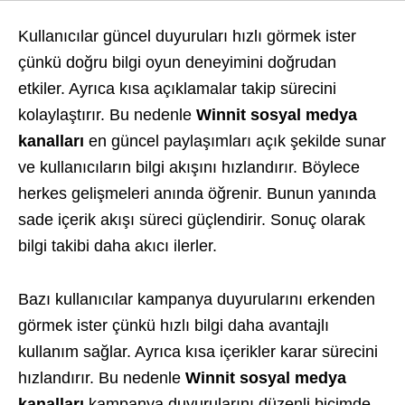
Kullanıcılar güncel duyuruları hızlı görmek ister
çünkü doğru bilgi oyun deneyimini doğrudan
etkiler. Ayrıca kısa açıklamalar takip sürecini
kolaylaştırır. Bu nedenle
Winnit sosyal medya
kanalları
en güncel paylaşımları açık şekilde sunar
ve kullanıcıların bilgi akışını hızlandırır. Böylece
herkes gelişmeleri anında öğrenir. Bunun yanında
sade içerik akışı süreci güçlendirir. Sonuç olarak
bilgi takibi daha akıcı ilerler.
Bazı kullanıcılar kampanya duyurularını erkenden
görmek ister çünkü hızlı bilgi daha avantajlı
kullanım sağlar. Ayrıca kısa içerikler karar sürecini
hızlandırır. Bu nedenle
Winnit sosyal medya
kanalları
kampanya duyurularını düzenli biçimde