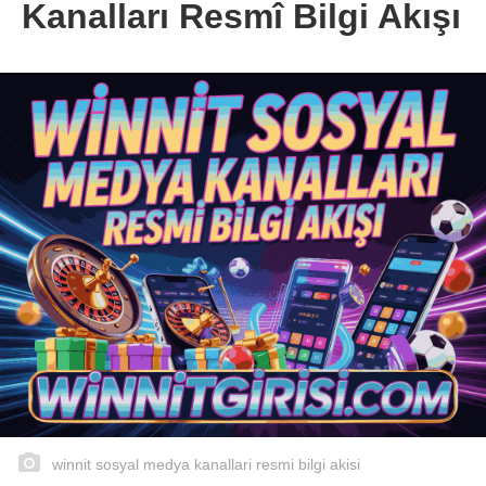
Kanalları Resmî Bilgi Akışı
winnit sosyal medya kanallari resmi bilgi akisi