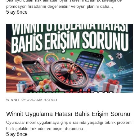
Slot oyuncuları risk almadan oyun süresini uzatmak istediğinde
promosyon fırsatlarını değerlendirir ve oyun planını daha…
5 ay önce
WINNIT UYGULAMA HATASI
Winnit Uygulama Hatası Bahis Erişim Sorunu
Oyuncular mobil uygulamaya giriş sırasında yaşadığı teknik problemi
hızlı şekilde fark eder ve erişim durumunu…
5 ay önce