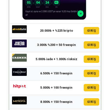
20.000₺ + %225 kripto
GİRİŞ
3.000₺ %200 + 50 freespin
GİRİŞ
5.000₺ iade + 1.000₺ risksiz
GİRİŞ
6.500₺ + 150 freespin
GİRİŞ
5.000₺ + 100 freespin
GİRİŞ
8.000₺ + 150 freespin
GİRİŞ