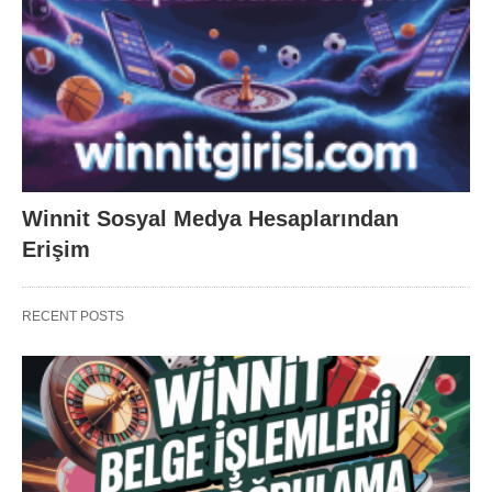
Winnit Sosyal Medya Hesaplarından
Erişim
RECENT POSTS