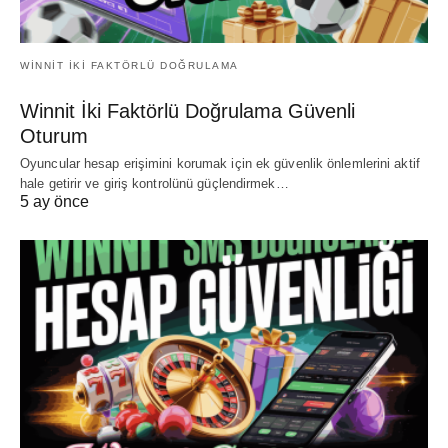
WINNIT IKI FAKTÖRLÜ DOĞRULAMA
Winnit İki Faktörlü Doğrulama Güvenli
Oturum
Oyuncular hesap erişimini korumak için ek güvenlik önlemlerini aktif
hale getirir ve giriş kontrolünü güçlendirmek…
5 ay önce