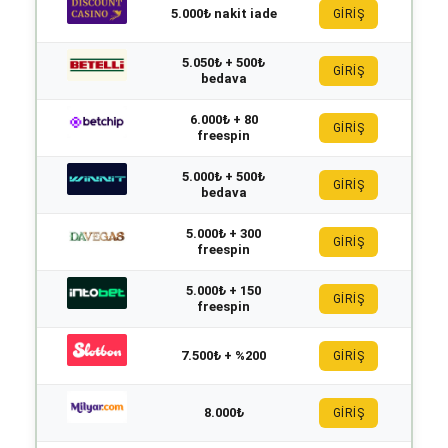
5.000₺ nakit iade
GİRİŞ
5.050₺ + 500₺
GİRİŞ
bedava
6.000₺ + 80
GİRİŞ
freespin
5.000₺ + 500₺
GİRİŞ
bedava
5.000₺ + 300
GİRİŞ
freespin
5.000₺ + 150
GİRİŞ
freespin
7.500₺ + %200
GİRİŞ
8.000₺
GİRİŞ