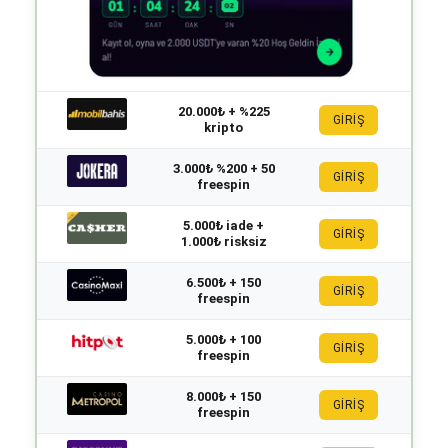
20.000₺ + %225
GİRİŞ
kripto
3.000₺ %200 + 50
GİRİŞ
freespin
5.000₺ iade +
GİRİŞ
1.000₺ risksiz
6.500₺ + 150
GİRİŞ
freespin
5.000₺ + 100
GİRİŞ
freespin
8.000₺ + 150
GİRİŞ
freespin