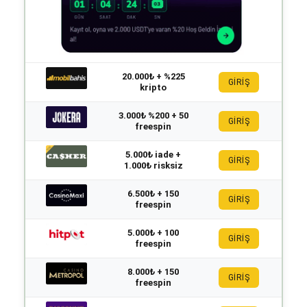
20.000₺ + %225
GİRİŞ
kripto
3.000₺ %200 + 50
GİRİŞ
freespin
5.000₺ iade +
GİRİŞ
1.000₺ risksiz
6.500₺ + 150
GİRİŞ
freespin
5.000₺ + 100
GİRİŞ
freespin
8.000₺ + 150
GİRİŞ
freespin