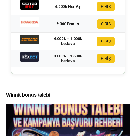
4.000₺ Her Ay
GİRİŞ
%300 Bonus
GİRİŞ
4.000₺ + 1.000₺
GİRİŞ
bedava
3.000₺ + 1.500₺
GİRİŞ
bedava
Winnit bonus talebi