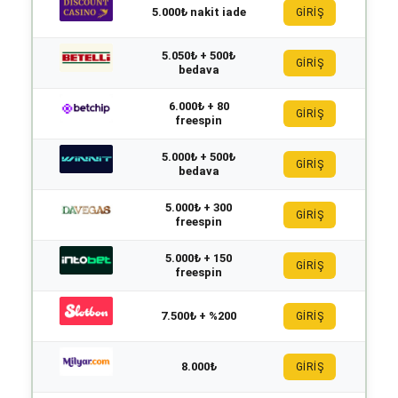
5.000₺ nakit iade
GİRİŞ
5.050₺ + 500₺
GİRİŞ
bedava
6.000₺ + 80
GİRİŞ
freespin
5.000₺ + 500₺
GİRİŞ
bedava
5.000₺ + 300
GİRİŞ
freespin
5.000₺ + 150
GİRİŞ
freespin
7.500₺ + %200
GİRİŞ
8.000₺
GİRİŞ