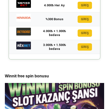
4.000₺ Her Ay
GİRİŞ
%300 Bonus
GİRİŞ
4.000₺ + 1.000₺
GİRİŞ
bedava
3.000₺ + 1.500₺
GİRİŞ
bedava
Winnit free spin bonusu