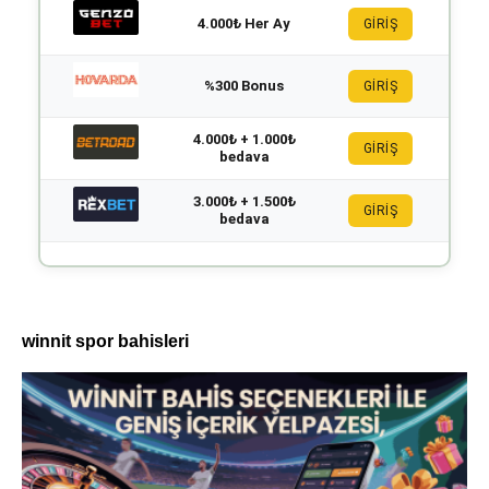
4.000₺ Her Ay
GİRİŞ
%300 Bonus
GİRİŞ
4.000₺ + 1.000₺
GİRİŞ
bedava
3.000₺ + 1.500₺
GİRİŞ
bedava
winnit spor bahisleri