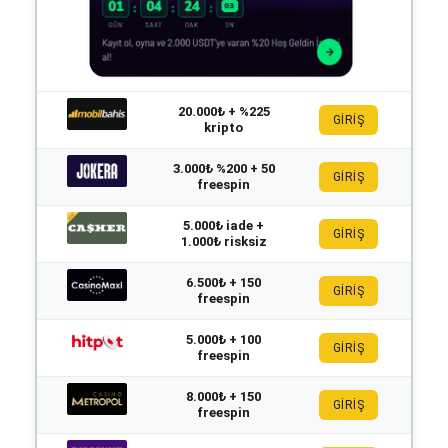
20.000₺ + %225
GİRİŞ
kripto
3.000₺ %200 + 50
GİRİŞ
freespin
5.000₺ iade +
GİRİŞ
1.000₺ risksiz
6.500₺ + 150
GİRİŞ
freespin
5.000₺ + 100
GİRİŞ
freespin
8.000₺ + 150
GİRİŞ
freespin