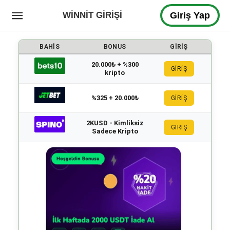
WINNIT GIRIŞI
Giriş Yap
BAHIS
BONUS
GIRIŞ
20.000₺ + %300
GİRİŞ
kripto
%325 + 20.000₺
GİRİŞ
2KUSD - Kimliksiz
GİRİŞ
Sadece Kripto