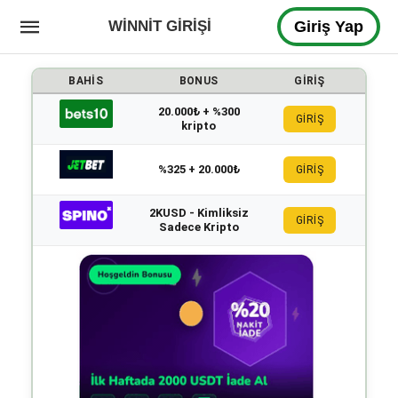
WINNIT GIRIŞI
Giriş Yap
BAHIS
BONUS
GIRIŞ
20.000₺ + %300
GİRİŞ
kripto
%325 + 20.000₺
GİRİŞ
2KUSD - Kimliksiz
GİRİŞ
Sadece Kripto