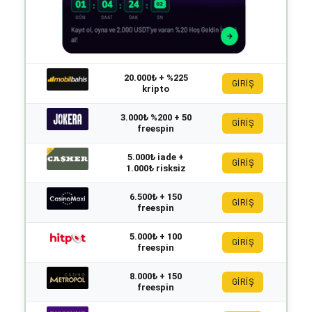
20.000₺ + %225
GİRİŞ
kripto
3.000₺ %200 + 50
GİRİŞ
freespin
5.000₺ iade +
GİRİŞ
1.000₺ risksiz
6.500₺ + 150
GİRİŞ
freespin
5.000₺ + 100
GİRİŞ
freespin
8.000₺ + 150
GİRİŞ
freespin