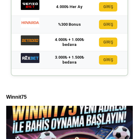
4.000₺ Her Ay
GİRİŞ
%300 Bonus
GİRİŞ
4.000₺ + 1.000₺
GİRİŞ
bedava
3.000₺ + 1.500₺
GİRİŞ
bedava
Winnit75