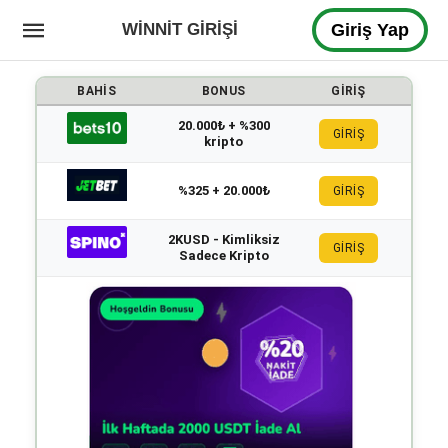
WINNIT GIRIŞI
Giriş Yap
BAHIS
BONUS
GIRIŞ
20.000₺ + %300
GİRİŞ
kripto
%325 + 20.000₺
GİRİŞ
2KUSD - Kimliksiz
GİRİŞ
Sadece Kripto