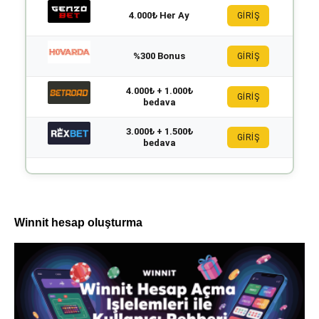
4.000₺ Her Ay
GİRİŞ
%300 Bonus
GİRİŞ
4.000₺ + 1.000₺
GİRİŞ
bedava
3.000₺ + 1.500₺
GİRİŞ
bedava
Winnit hesap oluşturma