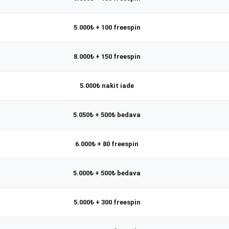
5.000₺ + 100 freespin
8.000₺ + 150 freespin
5.000₺ nakit iade
5.050₺ + 500₺ bedava
6.000₺ + 80 freespin
5.000₺ + 500₺ bedava
5.000₺ + 300 freespin