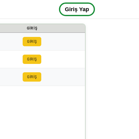
Giriş Yap
GIRIŞ
GİRİŞ
GİRİŞ
GİRİŞ