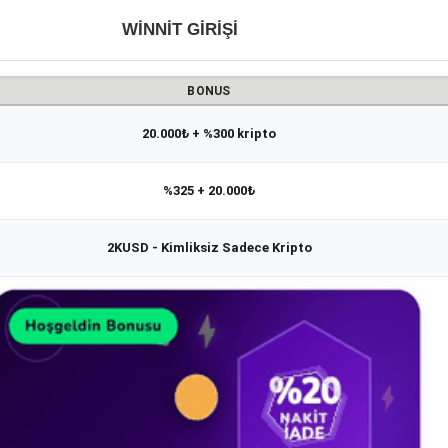
WINNIT GIRIŞI
BONUS
20.000₺ + %300 kripto
%325 + 20.000₺
2KUSD - Kimliksiz Sadece Kripto