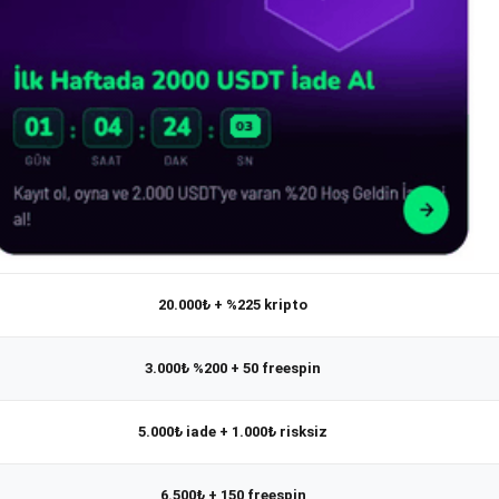
20.000₺ + %225 kripto
3.000₺ %200 + 50 freespin
5.000₺ iade + 1.000₺ risksiz
6.500₺ + 150 freespin