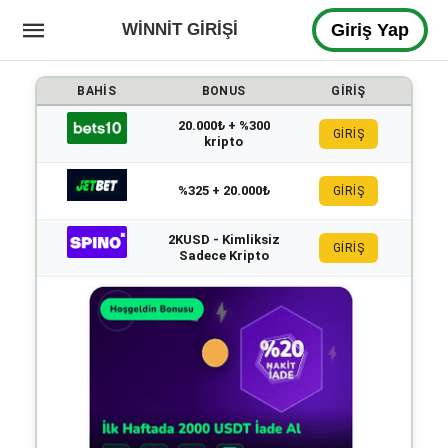
WINNIT GIRIŞI
Giriş Yap
BAHIS
BONUS
GIRIŞ
20.000₺ + %300
GİRİŞ
kripto
%325 + 20.000₺
GİRİŞ
2KUSD - Kimliksiz
GİRİŞ
Sadece Kripto