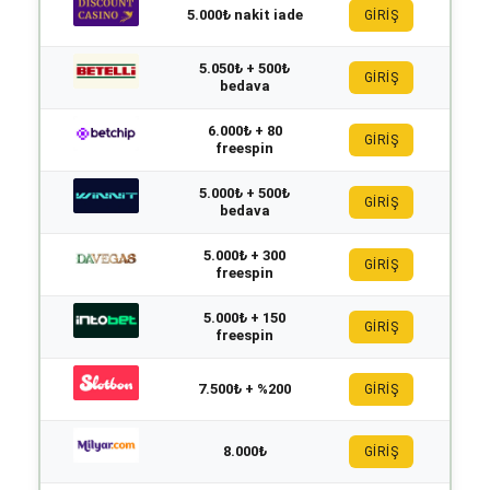
5.000₺ nakit iade
GİRİŞ
5.050₺ + 500₺
GİRİŞ
bedava
6.000₺ + 80
GİRİŞ
freespin
5.000₺ + 500₺
GİRİŞ
bedava
5.000₺ + 300
GİRİŞ
freespin
5.000₺ + 150
GİRİŞ
freespin
7.500₺ + %200
GİRİŞ
8.000₺
GİRİŞ