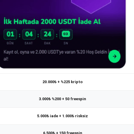
20.000₺ + %225 kripto
3.000₺ %200 + 50 freespin
5.000₺ iade + 1.000₺ risksiz
6.500₺ + 150 freespin