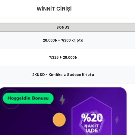
WINNIT GIRIŞI
BONUS
20.000₺ + %300 kripto
%325 + 20.000₺
2KUSD - Kimliksiz Sadece Kripto