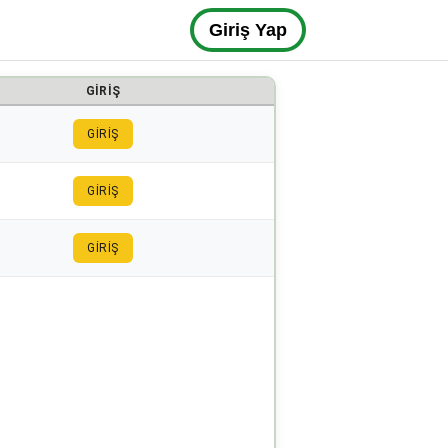
Giriş Yap
GIRIŞ
GİRİŞ
GİRİŞ
GİRİŞ