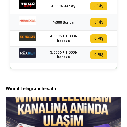
4.000₺ Her Ay
GİRİŞ
%300 Bonus
GİRİŞ
4.000₺ + 1.000₺
GİRİŞ
bedava
3.000₺ + 1.500₺
GİRİŞ
bedava
Winnit Telegram hesabı