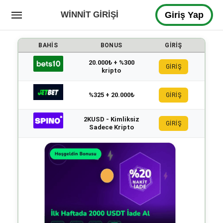
WINNIT GIRIŞI
Giriş Yap
BAHIS
BONUS
GIRIŞ
20.000₺ + %300
GİRİŞ
kripto
%325 + 20.000₺
GİRİŞ
2KUSD - Kimliksiz
GİRİŞ
Sadece Kripto