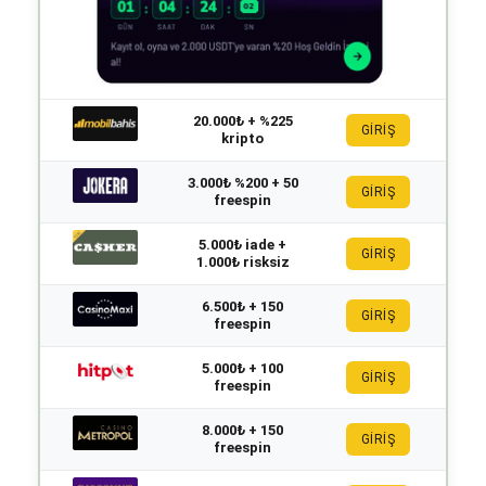
20.000₺ + %225
GİRİŞ
kripto
3.000₺ %200 + 50
GİRİŞ
freespin
5.000₺ iade +
GİRİŞ
1.000₺ risksiz
6.500₺ + 150
GİRİŞ
freespin
5.000₺ + 100
GİRİŞ
freespin
8.000₺ + 150
GİRİŞ
freespin