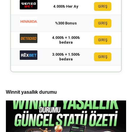
4.000₺ Her Ay
GİRİŞ
%300 Bonus
GİRİŞ
4.000₺ + 1.000₺
GİRİŞ
bedava
3.000₺ + 1.500₺
GİRİŞ
bedava
Winnit yasallık durumu