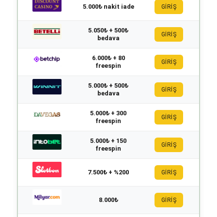
5.000₺ nakit iade
GİRİŞ
5.050₺ + 500₺
GİRİŞ
bedava
6.000₺ + 80
GİRİŞ
freespin
5.000₺ + 500₺
GİRİŞ
bedava
5.000₺ + 300
GİRİŞ
freespin
5.000₺ + 150
GİRİŞ
freespin
7.500₺ + %200
GİRİŞ
8.000₺
GİRİŞ