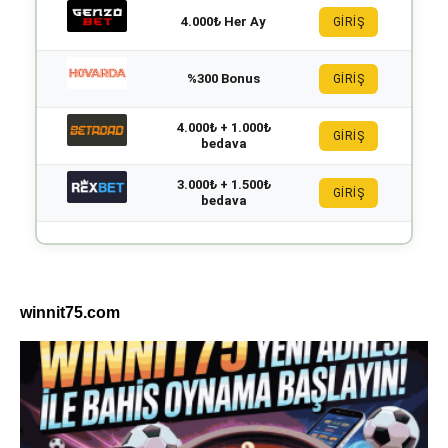
4.000₺ Her Ay
GİRİŞ
%300 Bonus
GİRİŞ
4.000₺ + 1.000₺
GİRİŞ
bedava
3.000₺ + 1.500₺
GİRİŞ
bedava
winnit75.com