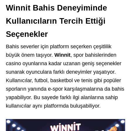
Winnit Bahis Deneyiminde
Kullanıcıların Tercih Ettiği
Seçenekler
Bahis severler için platform seçerken çeşitlilik
büyük önem taşıyor.
Winnit
, spor bahislerinden
casino oyunlarına kadar uzanan geniş seçenekler
sunarak oyunculara farklı deneyimler yaşatıyor.
Kullanıcılar, futbol, basketbol ve tenis gibi popüler
sporların yanında e-spor karşılaşmalarına da bahis
yapabiliyor. Bu sayede farklı ilgi alanlarına sahip
kullanıcılar aynı platformda buluşabiliyor.