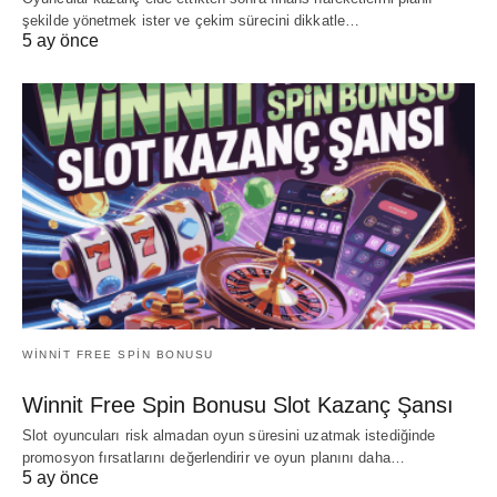
şekilde yönetmek ister ve çekim sürecini dikkatle…
5 ay önce
WINNIT FREE SPIN BONUSU
Winnit Free Spin Bonusu Slot Kazanç Şansı
Slot oyuncuları risk almadan oyun süresini uzatmak istediğinde
promosyon fırsatlarını değerlendirir ve oyun planını daha…
5 ay önce