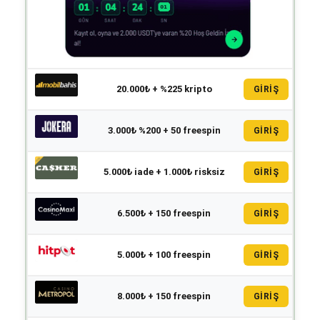
20.000₺ + %225 kripto
GİRİŞ
3.000₺ %200 + 50 freespin
GİRİŞ
5.000₺ iade + 1.000₺ risksiz
GİRİŞ
6.500₺ + 150 freespin
GİRİŞ
5.000₺ + 100 freespin
GİRİŞ
8.000₺ + 150 freespin
GİRİŞ