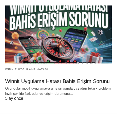
WINNIT UYGULAMA HATASI
Winnit Uygulama Hatası Bahis Erişim Sorunu
Oyuncular mobil uygulamaya giriş sırasında yaşadığı teknik problemi
hızlı şekilde fark eder ve erişim durumunu…
5 ay önce