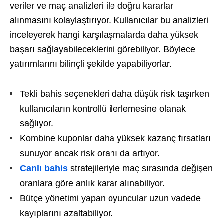
veriler ve maç analizleri ile doğru kararlar
alınmasını kolaylaştırıyor. Kullanıcılar bu analizleri
inceleyerek hangi karşılaşmalarda daha yüksek
başarı sağlayabileceklerini görebiliyor. Böylece
yatırımlarını bilinçli şekilde yapabiliyorlar.
Tekli bahis seçenekleri daha düşük risk taşırken
kullanıcıların kontrollü ilerlemesine olanak
sağlıyor.
Kombine kuponlar daha yüksek kazanç fırsatları
sunuyor ancak risk oranı da artıyor.
Canlı bahis
stratejileriyle maç sırasında değişen
oranlara göre anlık karar alınabiliyor.
Bütçe yönetimi yapan oyuncular uzun vadede
kayıplarını azaltabiliyor.