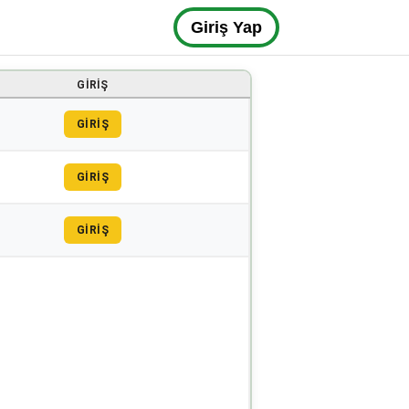
Giriş Yap
GIRIŞ
GİRİŞ
GİRİŞ
GİRİŞ