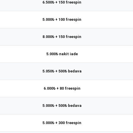
6.500₺ + 150 freespin
5.000₺ + 100 freespin
8.000₺ + 150 freespin
5.000₺ nakit iade
5.050₺ + 500₺ bedava
6.000₺ + 80 freespin
5.000₺ + 500₺ bedava
5.000₺ + 300 freespin