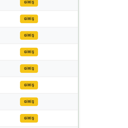
GİRİŞ
GİRİŞ
GİRİŞ
GİRİŞ
GİRİŞ
GİRİŞ
GİRİŞ
GİRİŞ