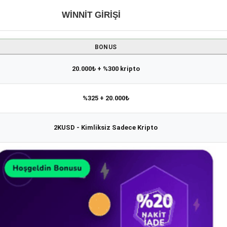
WINNIT GIRIŞI
BONUS
20.000₺ + %300 kripto
%325 + 20.000₺
2KUSD - Kimliksiz Sadece Kripto