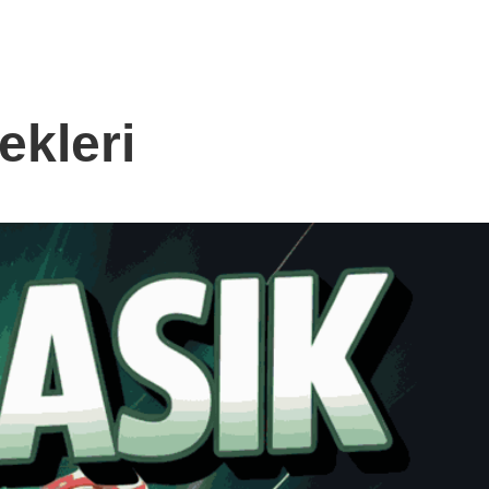
ekleri