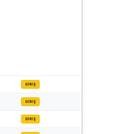
GİRİŞ
GİRİŞ
GİRİŞ