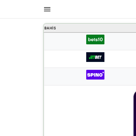
BAHIS