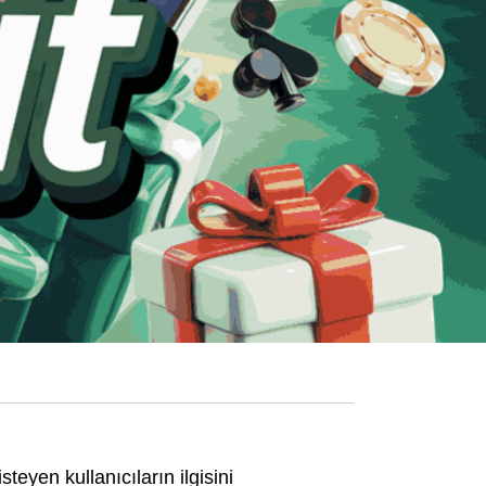
teyen kullanıcıların ilgisini