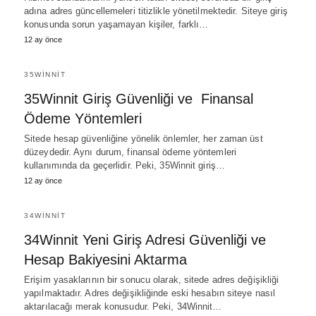
adına adres güncellemeleri titizlikle yönetilmektedir. Siteye giriş
konusunda sorun yaşamayan kişiler, farklı…
12 ay önce
35WINNIT
35Winnit Giriş Güvenliği ve Finansal
Ödeme Yöntemleri
Sitede hesap güvenliğine yönelik önlemler, her zaman üst
düzeydedir. Aynı durum, finansal ödeme yöntemleri
kullanımında da geçerlidir. Peki, 35Winnit giriş…
12 ay önce
34WINNIT
34Winnit Yeni Giriş Adresi Güvenliği ve
Hesap Bakiyesini Aktarma
Erişim yasaklarının bir sonucu olarak, sitede adres değişikliği
yapılmaktadır. Adres değişikliğinde eski hesabın siteye nasıl
aktarılacağı merak konusudur. Peki, 34Winnit…