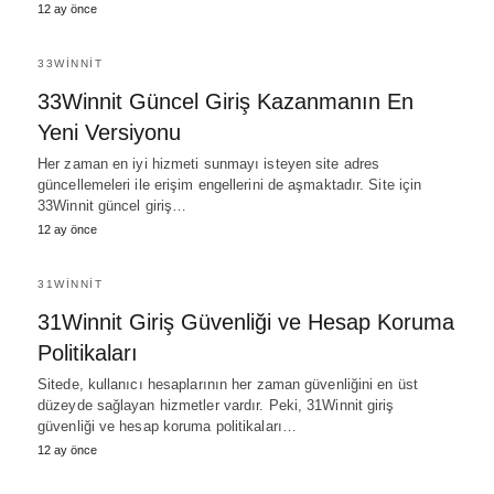
12 ay önce
33WINNIT
33Winnit Güncel Giriş Kazanmanın En
Yeni Versiyonu
Her zaman en iyi hizmeti sunmayı isteyen site adres
güncellemeleri ile erişim engellerini de aşmaktadır. Site için
33Winnit güncel giriş…
12 ay önce
31WINNIT
31Winnit Giriş Güvenliği ve Hesap Koruma
Politikaları
Sitede, kullanıcı hesaplarının her zaman güvenliğini en üst
düzeyde sağlayan hizmetler vardır. Peki, 31Winnit giriş
güvenliği ve hesap koruma politikaları…
12 ay önce