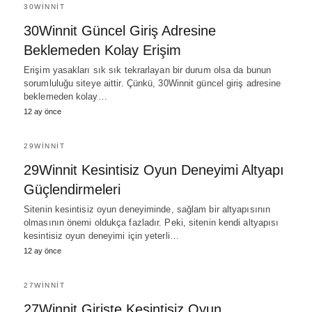
30WINNIT
30Winnit Güncel Giriş Adresine
Beklemeden Kolay Erişim
Erişim yasakları sık sık tekrarlayan bir durum olsa da bunun
sorumluluğu siteye aittir. Çünkü, 30Winnit güncel giriş adresine
beklemeden kolay…
12 ay önce
29WINNIT
29Winnit Kesintisiz Oyun Deneyimi Altyapı
Güçlendirmeleri
Sitenin kesintisiz oyun deneyiminde, sağlam bir altyapısının
olmasının önemi oldukça fazladır. Peki, sitenin kendi altyapısı
kesintisiz oyun deneyimi için yeterli…
12 ay önce
27WINNIT
27Winnit Girişte Kesintisiz Oyun